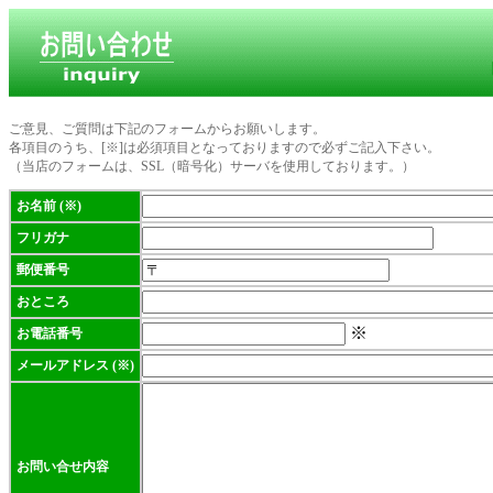
ご意見、ご質問は下記のフォームからお願いします。
各項目のうち、[※]は必須項目となっておりますので必ずご記入下さい。
（当店のフォームは、SSL（暗号化）サーバを使用しております。）
お名前 (※)
フリガナ
郵便番号
おところ
※
お電話番号
メールアドレス (※)
お問い合せ内容