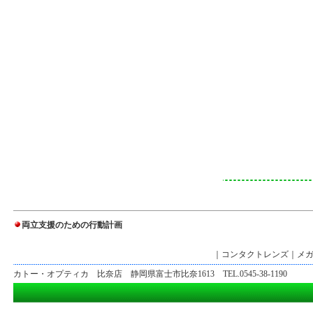
両立支援のための行動計画
｜
コンタクトレンズ
｜
メ
カトー・オプティカ 比奈店 静岡県富士市比奈1613 TEL.0545-38-1190