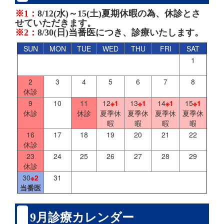
※1：
8/12(水)～15(土)夏期休暇の為、休診とさ
せていただきます。
※2：
8/30(日)当番医につき、診療いたします。
SUN
MON
TUE
WED
THU
FRI
SAT
1
2
3
4
5
6
7
8
休診
9
10
11
12
※1
13
※1
14
※1
15
※1
休診
休診
夏季休
夏季休
夏季休
夏季休
暇
暇
暇
暇
16
17
18
19
20
21
22
休診
23
24
25
26
27
28
29
休診
30
※2
31
当番医
9月診療カレンダー