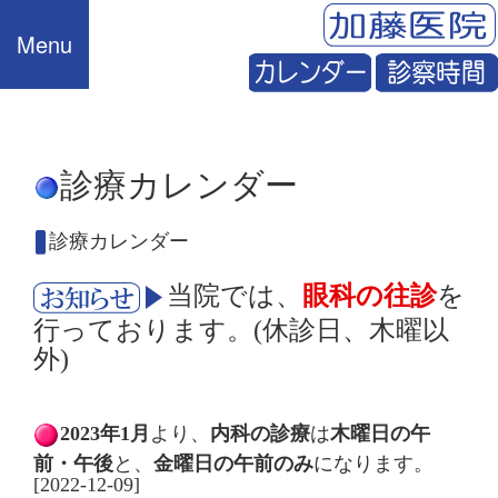
Menu
診療カレンダー
診療カレンダー
当院では、
眼科の往診
を
行っております。(休診日、木曜以
外)
2023年1月
より、
内科の診療
は
木曜日の午
前・午後
と、
金曜日の午前のみ
になります。
[2022-12-09]